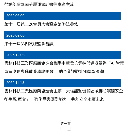
勞動部雲嘉南分署運籌計畫與本會交流
2026.02.06
第十⼀屆第⼆次會員⼤會暨春節聯誼餐敘
2026.02.06
第十⼀屆第四次理監事會議
2025.12.03
雲林科技工業區廠商協進會攜手中華電信雲林營運處舉辦「AI 智慧
製造應用與儲能業務說明會」 助企業迎戰能源轉型浪潮
2025.11.18
雲林科技工業區廠商協進會主辦「太陽能暨儲能區域聯防演練安全
衛生觀 摩會」，強化災害應變能力，共創安全永續未來
第一頁