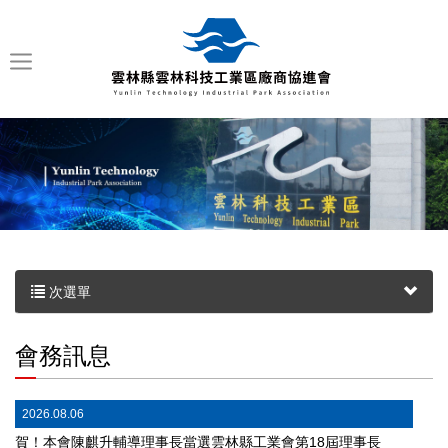
次選單
會務訊息
2026.08.06
賀！本會陳麒升輔導理事長當選雲林縣工業會第18屆理事長