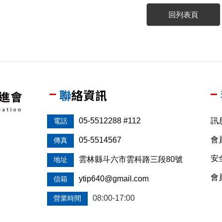
回列表頁
聯絡資訊
05-5512288 #112
訊
電話
會
05-5514567
傳真
安
雲林縣斗六市雲科路三段80號
地址
會
ytip640@gmail.com
信箱
08:00-17:00
營業時間