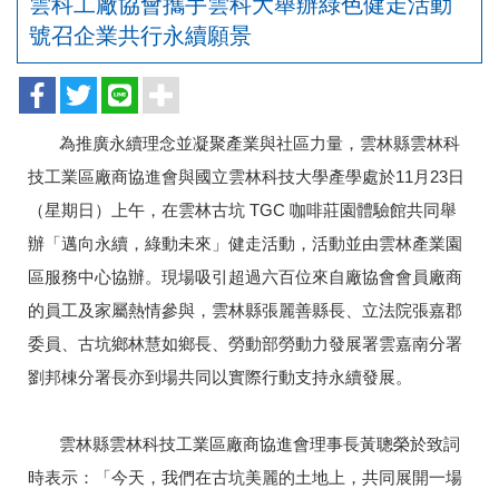
雲科工廠協會攜手雲科大舉辦綠色健走活動
號召企業共行永續願景
為推廣永續理念並凝聚產業與社區力量，雲林縣雲林科
技工業區廠商協進會與國立雲林科技大學產學處於11月23日
（星期日）上午，在雲林古坑 TGC 咖啡莊園體驗館共同舉
辦「邁向永續，綠動未來」健走活動，活動並由雲林產業園
區服務中心協辦。現場吸引超過六百位來自廠協會會員廠商
的員工及家屬熱情參與，雲林縣張麗善縣長、立法院張嘉郡
委員、古坑鄉林慧如鄉長、勞動部勞動力發展署雲嘉南分署
劉邦棟分署長亦到場共同以實際行動支持永續發展。
雲林縣雲林科技工業區廠商協進會理事長黃聰榮於致詞
時表示：「今天，我們在古坑美麗的土地上，共同展開一場